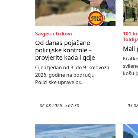
Savjeti i trikovi
101 b
Toldij
Od danas pojačane
Mali 
policijske kontrole –
provjerite kada i gdje
Kratke
svilen
Cijeli tjedan od 3. do 9. kolovoza
košulja
2026. godine na području
Policijske uprave br...
06.08.2026. u 07:30
05.08