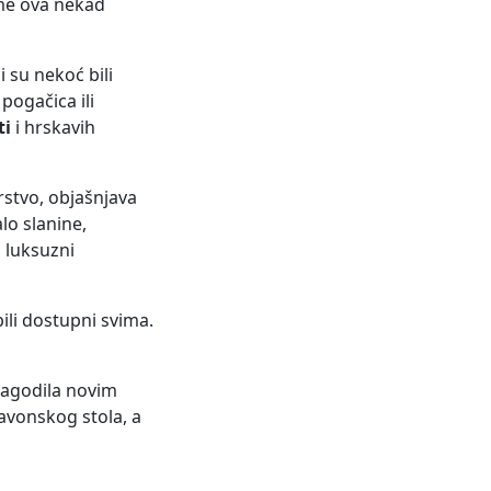
ime ova nekad
i su nekoć bili
 pogačica ili
ti
i hrskavih
rstvo, objašnjava
lo slanine,
i luksuzni
ili dostupni svima.
ilagodila novim
avonskog stola, a