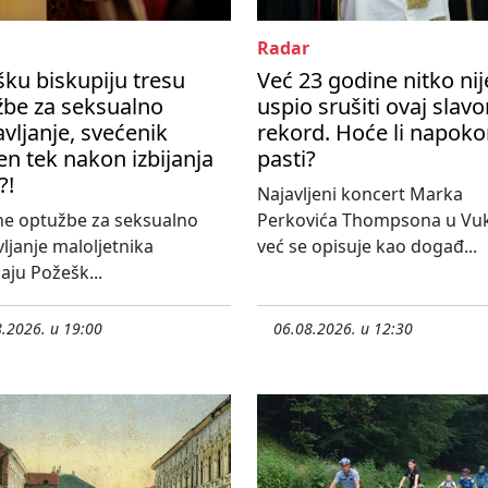
Radar
ku biskupiju tresu
Već 23 godine nitko nij
žbe za seksualno
uspio srušiti ovaj slavo
avljanje, svećenik
rekord. Hoće li napok
en tek nakon izbijanja
pasti?
?!
Najavljeni koncert Marka
ne optužbe za seksualno
Perkovića Thompsona u Vu
vljanje maloljetnika
već se opisuje kao događ...
aju Požešk...
.2026. u 19:00
06.08.2026. u 12:30