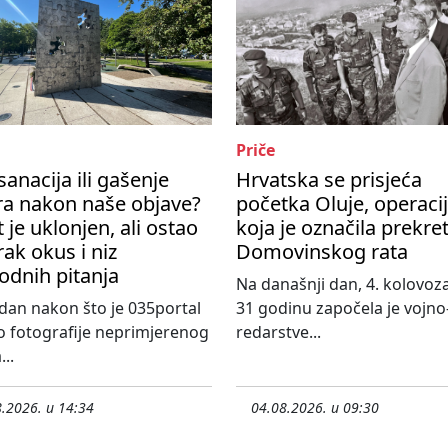
Priče
sanacija ili gašenje
Hrvatska se prisjeća
ra nakon naše objave?
početka Oluje, operaci
t je uklonjen, ali ostao
koja je označila prekre
rak okus i niz
Domovinskog rata
odnih pitanja
Na današnji dan, 4. kolovoza
an nakon što je 035portal
31 godinu započela je vojno
o fotografije neprimjerenog
redarstve...
...
.2026. u 14:34
04.08.2026. u 09:30