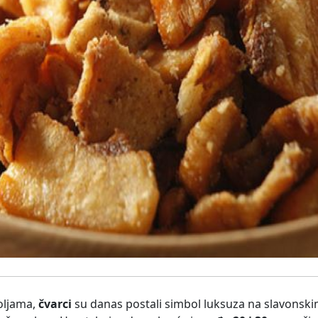
oljama,
čvarci
su danas postali simbol luksuza na slavonsk