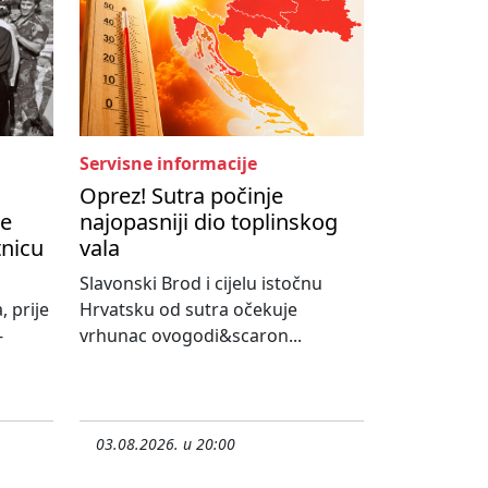
Servisne informacije
Oprez! Sutra počinje
je
najopasniji dio toplinskog
tnicu
vala
Slavonski Brod i cijelu istočnu
, prije
Hrvatsku od sutra očekuje
-
vrhunac ovogodi&scaron...
03.08.2026. u 20:00