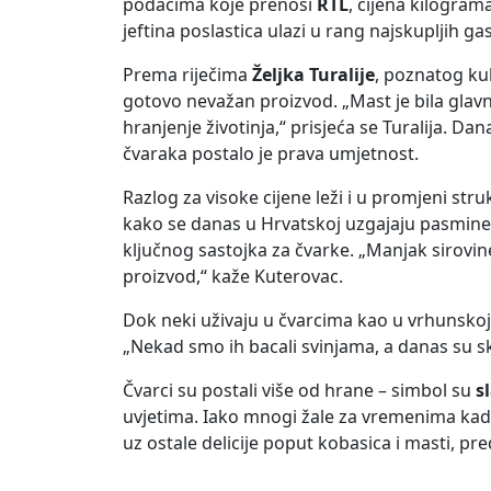
podacima koje prenosi
RTL
, cijena kilogra
jeftina poslastica ulazi u rang najskupljih ga
Prema riječima
Željka Turalije
, poznatog kul
gotovo nevažan proizvod. „Mast je bila glavni c
hranjenje životinja,“ prisjeća se Turalija. D
čvaraka postalo je prava umjetnost.
Razlog za visoke cijene leži i u promjeni stru
kako se danas u Hrvatskoj uzgajaju pasmin
ključnog sastojka za čvarke. „Manjak sirovine 
proizvod,“ kaže Kuterovac.
Dok neki uživaju u čvarcima kao u vrhunskoj d
„Nekad smo ih bacali svinjama, a danas su s
Čvarci su postali više od hrane – simbol su
s
uvjetima. Iako mnogi žale za vremenima kada
uz ostale delicije poput kobasica i masti, p