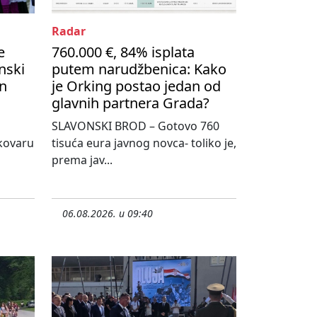
Radar
e
760.000 €, 84% isplata
nski
putem narudžbenica: Kako
on
je Orking postao jedan od
glavnih partnera Grada?
SLAVONSKI BROD – Gotovo 760
kovaru
tisuća eura javnog novca- toliko je,
prema jav...
06.08.2026. u 09:40