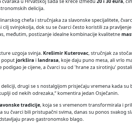
ma čvaraka u Hrvatskoj sada se kreće između
20 i 30 eura
, č
stronomskih delicija.
inarskog chefa i stručnjaka za slavonske specijalitete, čvarc
ilj svinjokolja, dok su se čvarci često koristili za pravljenje
anas, međutim, postizanje idealne kombinacije kvalitetne
mas
kture uzgoja svinja.
Krešimir Kuterovac
, stručnjak za stoča
e poput
jorkšira
i
landrasa
, koje daju puno mesa, ali vrlo ma
podigao je cijene, a čvarci su od 'hrane za sirotinju' postal
eliciji, drugi se s nostalgijom prisjećaju vremena kada su b
kuplji od nekih odrezaka,“ komentira jedan Osječanin.
lavonske tradicije
, koja se s vremenom transformirala i pr
 su čvarci bili pristupačni svima, danas su ponos svakog sl
redstavljaju pravo gastronomsko blago.