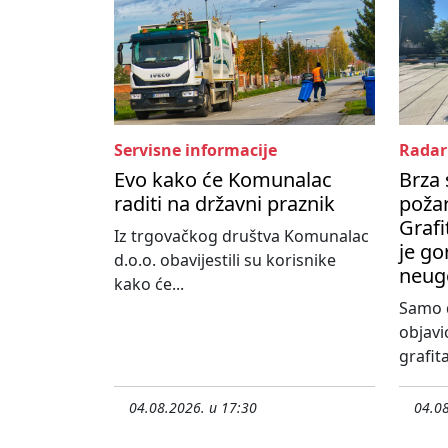
Servisne informacije
Radar
Evo kako će Komunalac
Brza 
raditi na državni praznik
poža
Grafi
Iz trgovačkog društva Komunalac
je go
d.o.o. obavijestili su korisnike
neug
kako će...
Samo d
objavi
grafita
04.08.2026. u 17:30
04.08