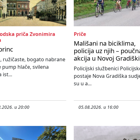
rodska priča Zvonimira
Priče
a
Mališani na biciklima,
princ
policija uz njih – poučn
akcija u Novoj Gradiški
, ružičaste, bogato nabrane
e pump hlače, svilena
Policijski službenici Policijsk
 ist...
postaje Nova Gradiška sudje
su u a...
.2026. u 20:00
05.08.2026. u 16:00