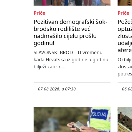
Priče
Priče
Pozitivan demografski šok-
Požeš
brodsko rodilište već
optu
nadmašilo cijelu prošlu
zlost
godinu!
udalj
afere
SLAVONSKI BROD – U vremenu
kada Hrvatska iz godine u godinu
Ozbilj
bilježi zabrin...
zlosta
potres
07.08.2026. u 07:30
06.08