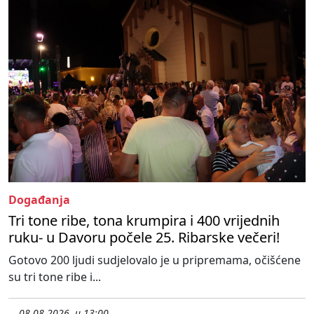
Događanja
Tri tone ribe, tona krumpira i 400 vrijednih
ruku- u Davoru počele 25. Ribarske večeri!
Gotovo 200 ljudi sudjelovalo je u pripremama, očišćene
su tri tone ribe i...
08.08.2026. u 13:00