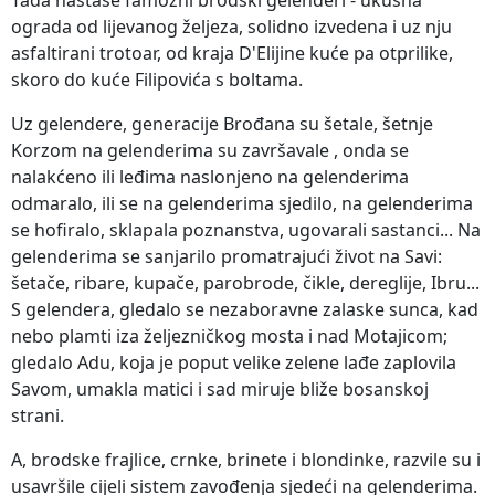
ograda od lijevanog željeza, solidno izvedena i uz nju
asfaltirani trotoar, od kraja D'Elijine kuće pa otprilike,
skoro do kuće Filipovića s boltama.
Uz gelendere, generacije Brođana su šetale, šetnje
Korzom na gelenderima su završavale , onda se
nalakćeno ili leđima naslonjeno na gelenderima
odmaralo, ili se na gelenderima sjedilo, na gelenderima
se hofiralo, sklapala poznanstva, ugovarali sastanci... Na
gelenderima se sanjarilo promatrajući život na Savi:
šetače, ribare, kupače, parobrode, čikle, dereglije, Ibru...
S gelendera, gledalo se nezaboravne zalaske sunca, kad
nebo plamti iza željezničkog mosta i nad Motajicom;
gledalo Adu, koja je poput velike zelene lađe zaplovila
Savom, umakla matici i sad miruje bliže bosanskoj
strani.
A, brodske frajlice, crnke, brinete i blondinke, razvile su i
usavršile cijeli sistem zavođenja sjedeći na gelenderima.