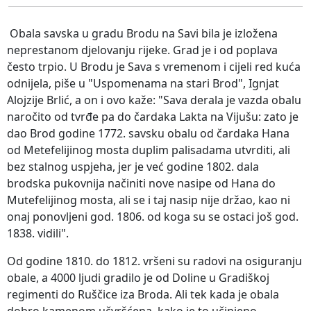
Obala savska u gradu Brodu na Savi bila je izložena
neprestanom djelovanju rijeke. Grad je i od poplava
često trpio. U Brodu je Sava s vremenom i cijeli red kuća
odnijela, piše u "Uspomenama na stari Brod", Ignjat
Alojzije Brlić, a on i ovo kaže: "Sava derala je vazda obalu
naročito od tvrđe pa do čardaka Lakta na Vijušu: zato je
dao Brod godine 1772. savsku obalu od čardaka Hana
od Metefelijinog mosta duplim palisadama utvrditi, ali
bez stalnog uspjeha, jer je već godine 1802. dala
brodska pukovnija načiniti nove nasipe od Hana do
Mutefelijinog mosta, ali se i taj nasip nije držao, kao ni
onaj ponovljeni god. 1806. od koga su se ostaci još god.
1838. vidili".
Od godine 1810. do 1812. vršeni su radovi na osiguranju
obale, a 4000 ljudi gradilo je od Doline u Gradiškoj
regimenti do Ruščice iza Broda. Ali tek kada je obala
dobro kamenom učvršćena, kako je to učinjeno