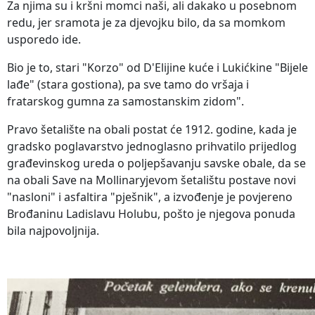
Za njima su i kršni momci naši, ali dakako u posebnom
redu, jer sramota je za djevojku bilo, da sa momkom
usporedo ide.
Bio je to, stari "Korzo" od D'Elijine kuće i Lukićkine "Bijele
lađe" (stara gostiona), pa sve tamo do vršaja i
fratarskog gumna za samostanskim zidom".
Pravo šetalište na obali postat će 1912. godine, kada je
gradsko poglavarstvo jednoglasno prihvatilo prijedlog
građevinskog ureda o poljepšavanju savske obale, da se
na obali Save na Mollinaryjevom šetalištu postave novi
"nasloni" i asfaltira "pješnik", a izvođenje je povjereno
Brođaninu Ladislavu Holubu, pošto je njegova ponuda
bila najpovoljnija.