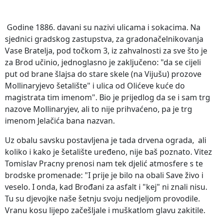
Godine 1886. davani su nazivi ulicama i sokacima. Na
sjednici gradskog zastupstva, za gradonačelnikovanja
Vase Bratelja, pod točkom 3, iz zahvalnosti za sve što je
za Brod učinio, jednoglasno je zaključeno: "da se cijeli
put od brane šlajsa do stare skele (na Vijušu) prozove
Mollinaryjevo šetalište" i ulica od Olićeve kuće do
magistrata tim imenom". Bio je prijedlog da se i sam trg
nazove Mollinaryjev, ali to nije prihvaćeno, pa je trg
imenom Jelačića bana nazvan.
Uz obalu savsku postavljena je tada drvena ograda, ali
koliko i kako je šetalište uređeno, nije baš poznato. Vitez
Tomislav Pracny prenosi nam tek djelić atmosfere s te
brodske promenade: "I prije je bilo na obali Save živo i
veselo. I onda, kad Brođani za asfalt i "kej" ni znali nisu.
Tu su djevojke naše šetnju svoju nedjeljom provodile.
Vranu kosu lijepo začešljale i muškatlom glavu zakitile.