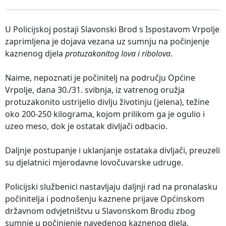
U Policijskoj postaji Slavonski Brod s Ispostavom Vrpolje
zaprimljena je dojava vezana uz sumnju na počinjenje
kaznenog djela
protuzakonitog lova i ribolova
.
Naime, nepoznati je počinitelj na području Općine
Vrpolje, dana 30./31. svibnja, iz vatrenog oružja
protuzakonito ustrijelio divlju životinju (jelena), težine
oko 200-250 kilograma, kojom prilikom ga je ogulio i
uzeo meso, dok je ostatak divljači odbacio.
Daljnje postupanje i uklanjanje ostataka divljači, preuzeli
su djelatnici mjerodavne lovočuvarske udruge.
Policijski službenici nastavljaju daljnji rad na pronalasku
počinitelja i podnošenju kaznene prijave Općinskom
državnom odvjetništvu u Slavonskom Brodu zbog
sumnje u počinjenje navedenog kaznenog djela.