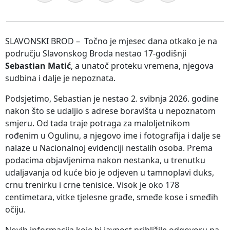
SLAVONSKI BROD – Točno je mjesec dana otkako je na
području Slavonskog Broda nestao 17-godišnji
Sebastian Matić
, a unatoč proteku vremena, njegova
sudbina i dalje je nepoznata.
Podsjetimo, Sebastian je nestao 2. svibnja 2026. godine
nakon što se udaljio s adrese boravišta u nepoznatom
smjeru. Od tada traje potraga za maloljetnikom
rođenim u Ogulinu, a njegovo ime i fotografija i dalje se
nalaze u Nacionalnoj evidenciji nestalih osoba. Prema
podacima objavljenima nakon nestanka, u trenutku
udaljavanja od kuće bio je odjeven u tamnoplavi duks,
crnu trenirku i crne tenisice. Visok je oko 178
centimetara, vitke tjelesne građe, smeđe kose i smeđih
očiju.
Novih informacija koje bi javnost približile odgovoru na