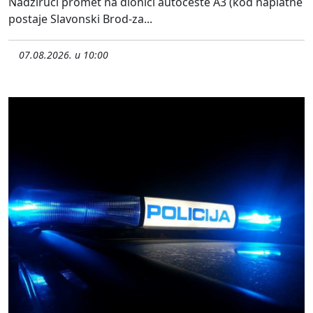
Nadzirući promet na dionici autoceste A3 (kod naplatne
postaje Slavonski Brod-za...
07.08.2026. u 10:00