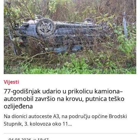
Vijesti
77-godišnjak udario u prikolicu kamiona–
automobil završio na krovu, putnica teško
ozlijeđena
Na dionici autoceste A3, na području općine Brodski
Stupnik, 3. kolovoza oko 11...
04.08.2026. u 18:47