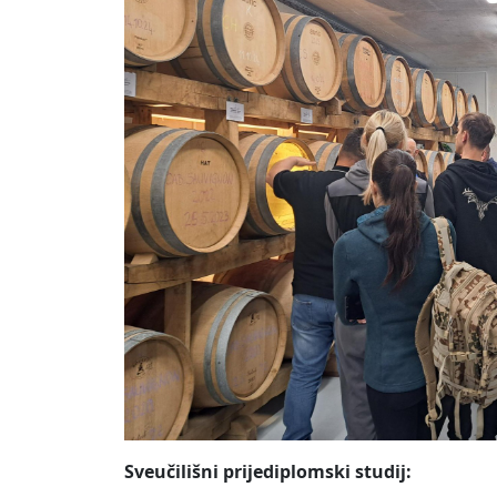
Sveučilišni prijediplomski studij: