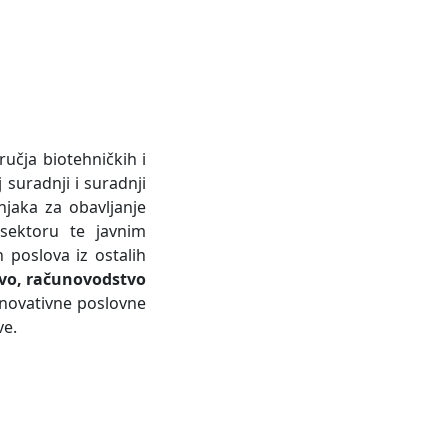
učja biotehničkih i
suradnji i suradnji
njaka za obavljanje
sektoru te javnim
 poslova iz ostalih
tvo, računovodstvo
 inovativne poslovne
ve.