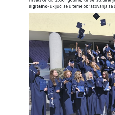
Hrvatske do 2030. godine, te se studiran
digitalno
- uključi se u teme obrazovanja za 