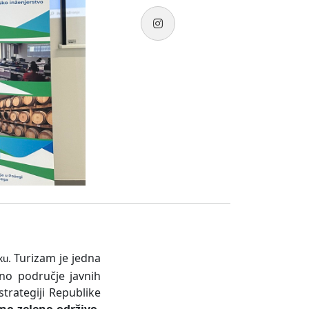
Turizam je jedna
eku.
no područje javnih
trategiji Republike