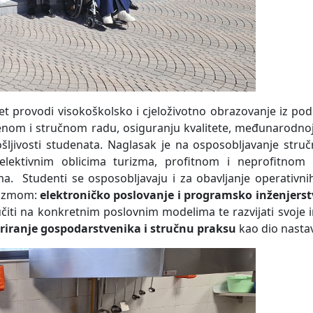
et provodi visokoškolsko i cjeloživotno obrazovanje iz podr
nom i stručnom radu, osiguranju kvalitete, međunarodnoj 
ljivosti studenata. Naglasak je na osposobljavanje struč
lektivnim oblicima turizma, profitnom i neprofitnom 
. Studenti se osposobljavaju i za obavljanje operativnih
urizmom:
elektroničko poslovanje i programsko inženjers
 učiti na konkretnim poslovnim modelima te razvijati svoje
iranje gospodarstvenika i stručnu praksu
kao dio nasta