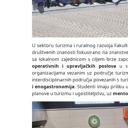
U sektoru turizma i ruralnog razvoja Fakult
društvenih znanosti fokusirano na znanstve
sa lokalnom zajednicom s ciljem brze zapoš
operativnih i upravljačkih poslova
u se
organizacijama vezanim uz područje turizma
interdisciplinarnih područja povezanih s t
i enogastronomija
. Studenti imaju priliku
planove u turizmu i ugostiteljstvu, uz
mentor