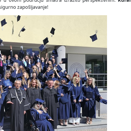
je u ovom području smatra izrazito perspektivnim.
Rural
sigurno zapošljavanje!