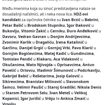
Među imenima koja su sinoć predstavljena nalaze se
dosadašnji načelnici, ali i neka nova lica.
HDZ-ovi
kandidati
za općinske čelnike su
Ivan Brzić
u
Bebrini
,
Petar Bašić
u
Brodskom Stupniku
,
Igor Đaković
u
Bukovlju
,
Vitomir Žakić
u
Cerniku
,
Đuro Anđelković
u
Davoru
,
Vedran Gavran
u
Donjim Andrijevcima
,
Zvonimir Karlik
u
Dragaliću
,
Irena Katalinić
u
Garčinu
,
Danijel Grgić
u
Gornjoj Vrbi
,
Pavo Klarić
u
Gornjim Bogićevcima
,
Matej Kadić
u
Gundincima
,
Tomislav Pendić
u
Klakaru
,
Aca Vidaković
u
Okučanima
,
Mato Njivojda
u
Oprisavcima
,
Antun
Pavetić
u
Oriovcu
,
Vladimir Šimunović
u
Podcrkavlju
,
Gabrijel Babić
u
Rešetarima
,
Josip Galović
u
Sikirevcima
,
Branislav Milinović
u
Slavonskom
Šamcu
,
Velimir Paušić
u
Staroj Gradiški
,
Nikola Denis
u
Starom Petrovom Selu
,
Ivan Meteš
u
Velikoj
Kopanici
,
Igor Jurišić
u
Vrbju
te
Ankica Zmaić
u
Vrpolju
.