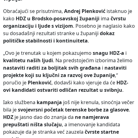
Obraćajući se prisutnima,
Andrej Plenković
istaknuo je
kako
HDZ u Brodsko-posavskoj županiji
ima
čvrstu
organizaciju i ljude s vizijom
. Posebno je naglasio kako
su dosadašnji rezultati stranke u županiji
dokaz
političke stabilnosti i kontinuiteta
.
„Ovo je trenutak u kojem pokazujemo
snagu HDZ-a
i
kvalitetu naših ljudi
. Na predstojećim izborima želimo
nastaviti raditi za boljitak svih građana
i
nastaviti
projekte koji su ključni za razvoj ove županije
,“
poručio je
Plenković
, dodavši kako vjeruje da će
HDZ-
ovi kandidati ostvariti odličan rezultat u svibnju
.
Iako službena
kampanja
još nije krenula, sinoćnja večer
bila je
svojevrsni početak terenske borbe za glasove
.
HDZ
je jasno dao do znanja da
ne namjerava
prepuštati ništa slučaju
, a imenovanje kandidata
pokazuje da je stranka već zauzela
čvrste startne