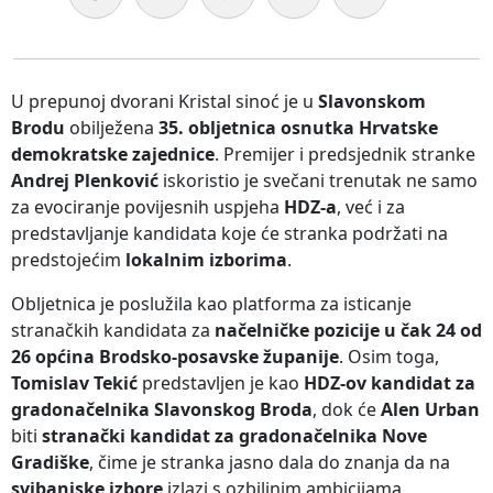
U prepunoj dvorani Kristal sinoć je u
Slavonskom
Brodu
obilježena
35. obljetnica osnutka Hrvatske
demokratske zajednice
. Premijer i predsjednik stranke
Andrej Plenković
iskoristio je svečani trenutak ne samo
za evociranje povijesnih uspjeha
HDZ-a
, već i za
predstavljanje kandidata koje će stranka podržati na
predstojećim
lokalnim izborima
.
Obljetnica je poslužila kao platforma za isticanje
stranačkih kandidata za
načelničke pozicije u čak 24 od
26 općina Brodsko-posavske županije
. Osim toga,
Tomislav Tekić
predstavljen je kao
HDZ-ov kandidat za
gradonačelnika Slavonskog Broda
, dok će
Alen Urban
biti
stranački kandidat za gradonačelnika Nove
Gradiške
, čime je stranka jasno dala do znanja da na
svibanjske izbore
izlazi s ozbiljnim ambicijama.