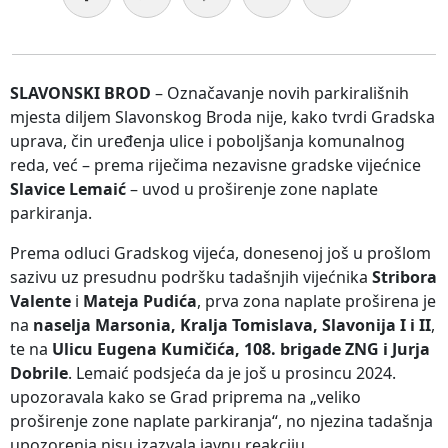
SLAVONSKI BROD
– Označavanje novih parkirališnih
mjesta diljem Slavonskog Broda nije, kako tvrdi Gradska
uprava, čin uređenja ulice i poboljšanja komunalnog
reda, već – prema riječima nezavisne gradske vijećnice
Slavice Lemaić
– uvod u proširenje zone naplate
parkiranja.
Prema odluci Gradskog vijeća, donesenoj još u prošlom
sazivu uz presudnu podršku tadašnjih vijećnika
Stribora
Valente
i
Mateja Pudića
, prva zona naplate proširena je
na
naselja Marsonia, Kralja Tomislava, Slavonija I i II
,
te na
Ulicu Eugena Kumičića, 108. brigade ZNG i Jurja
Dobrile
. Lemaić podsjeća da je još u prosincu 2024.
upozoravala kako se Grad priprema na „veliko
proširenje zone naplate parkiranja“, no njezina tadašnja
upozorenja nisu izazvala javnu reakciju.