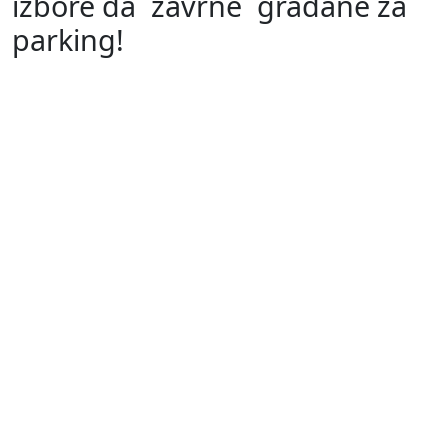
izbore da ´zavrne´ građane za
parking!