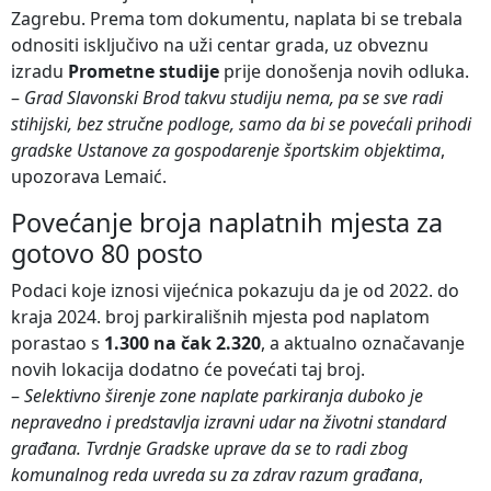
Zagrebu. Prema tom dokumentu, naplata bi se trebala
odnositi isključivo na uži centar grada, uz obveznu
izradu
Prometne studije
prije donošenja novih odluka.
–
Grad Slavonski Brod takvu studiju nema, pa se sve radi
stihijski, bez stručne podloge, samo da bi se povećali prihodi
gradske Ustanove za gospodarenje športskim objektima
,
upozorava Lemaić.
Povećanje broja naplatnih mjesta za
gotovo 80 posto
Podaci koje iznosi vijećnica pokazuju da je od 2022. do
kraja 2024. broj parkirališnih mjesta pod naplatom
porastao s
1.300 na čak 2.320
, a aktualno označavanje
novih lokacija dodatno će povećati taj broj.
–
Selektivno širenje zone naplate parkiranja duboko je
nepravedno i predstavlja izravni udar na životni standard
građana. Tvrdnje Gradske uprave da se to radi zbog
komunalnog reda uvreda su za zdrav razum građana
,