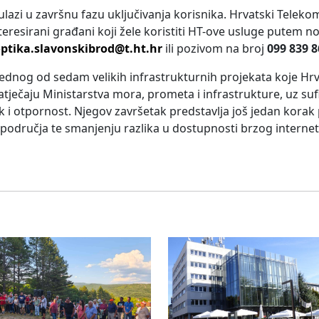
ulazi u završnu fazu uključivanja korisnika. Hrvatski Teleko
interesirani građani koji žele koristiti HT-ove usluge putem 
ptika.slavonskibrod@t.ht.hr
ili pozivom na broj
099 839 
 jednog od sedam velikih infrastrukturnih projekata koje Hr
ječaju Ministarstva mora, prometa i infrastrukture, uz suf
 i otpornost. Njegov završetak predstavlja još jedan kora
područja te smanjenju razlika u dostupnosti brzog interne