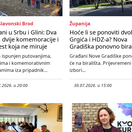
Slavonski Brod
Županija
ni u Srbu i Glini: Dva
Hoće li se ponoviti dvo
 dvije komemoracije i
Grgića i HDZ-a? Nova
est koja ne miruje
Gradiška ponovno bira
 ispunjen putovanjima,
Građani Nove Gradiške po
tima i komemorativnim
će na birališta. Prijevremeni
mima iza pripadnik...
izbori...
.2026. u 20:00
30.07.2026. u 15:00