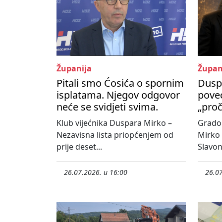
Županija
Župan
Pitali smo Ćosića o spornim
Duspa
isplatama. Njegov odgovor
pove
neće se svidjeti svima.
„proč
Klub vijećnika Duspara Mirko –
Grado
Nezavisna lista priopćenjem od
Mirko 
prije deset...
Slavon
26.07.2026. u 16:00
26.07