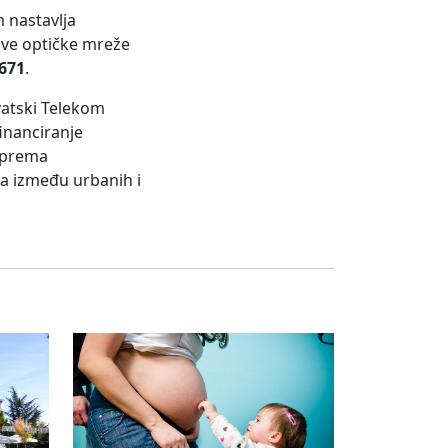
m nastavlja
nove optičke mreže
8671
.
vatski Telekom
inanciranje
k prema
ta između urbanih i