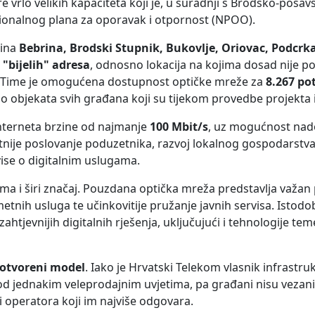
e vrlo velikih kapaciteta koji je, u suradnji s Brodsko-pos
ionalnog plana za oporavak i otpornost (NPOO).
ćina
Bebrina, Brodski Stupnik, Bukovlje, Oriovac, Podcrkav
"bijelih" adresa
, odnosno lokacija na kojima dosad nije po
. Time je omogućena dostupnost optičke mreže za
8.267 po
 do objekata svih građana koji su tijekom provedbe projekta i
nterneta brzine od najmanje
100 Mbit/s
, uz mogućnost na
etnije poslovanje poduzetnika, razvoj lokalnog gospodarstva i
vise o digitalnim uslugama.
ma i širi značaj. Pouzdana optička mreža predstavlja važan
metnih usluga te učinkovitije pružanje javnih servisa. Istodob
htjevnijih digitalnih rješenja, uključujući i tehnologije te
otvoreni model
. Iako je Hrvatski Telekom vlasnik infrastru
od jednakim veleprodajnim uvjetima, pa građani nisu vezani 
 operatora koji im najviše odgovara.