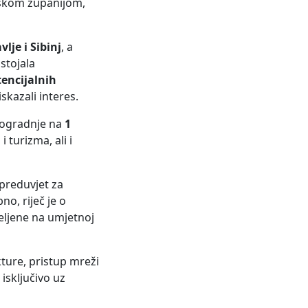
avskom županijom,
lje i Sibinj
, a
stojala
tencijalnih
skazali interes.
dogradnje na
1
 turizma, ali i
 preduvjet za
no, riječ je o
meljene na umjetnoj
kture, pristup mreži
isključivo uz