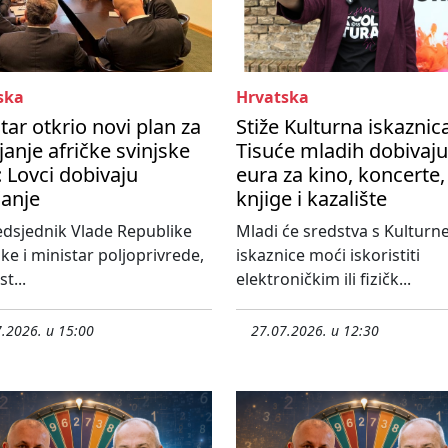
ska
Hrvatska
tar otkrio novi plan za
Stiže Kulturna iskaznic
janje afričke svinjske
Tisuće mladih dobivaju
 Lovci dobivaju
eura za kino, koncerte,
čanje
knjige i kazalište
dsjednik Vlade Republike
Mladi će sredstva s Kulturn
ke i ministar poljoprivrede,
iskaznice moći iskoristiti
t...
elektroničkim ili fizičk...
.2026. u 15:00
27.07.2026. u 12:30