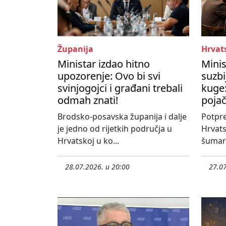
Županija
Hrvat
Ministar izdao hitno
Minis
upozorenje: Ovo bi svi
suzbi
svinjogojci i građani trebali
kuge:
odmah znati!
poja
Brodsko-posavska županija i dalje
Potpre
je jedno od rijetkih područja u
Hrvats
Hrvatskoj u ko...
šumars
28.07.2026. u 20:00
27.07