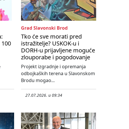
Grad Slavonski Brod
a:
Tko će sve morati pred
 100
istražitelje? USKOK-u i
DORH-u prijavljene moguće
zlouporabe i pogodovanje
e
Projekt izgradnje i opremanja
odbojkaških terena u Slavonskom
Brodu mogao...
27.07.2026. u 09:34