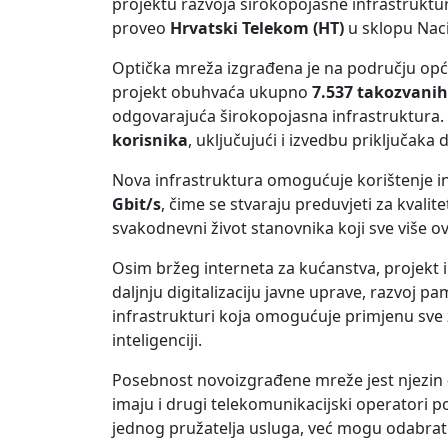
projektu razvoja širokopojasne infrastruktur
proveo
Hrvatski Telekom (HT)
u sklopu Nac
Optička mreža izgrađena je na području op
projekt obuhvaća ukupno
7.537 takozvanih 
odgovarajuća širokopojasna infrastruktura
korisnika
, uključujući i izvedbu priključaka
Nova infrastruktura omogućuje korištenje i
Gbit/s
, čime se stvaraju preduvjeti za kvalit
svakodnevni život stanovnika koji sve više o
Osim bržeg interneta za kućanstva, projekt i
daljnju digitalizaciju javne uprave, razvoj pa
infrastrukturi koja omogućuje primjenu sve za
inteligenciji.
Posebnost novoizgrađene mreže jest njezin
imaju i drugi telekomunikacijski operatori p
jednog pružatelja usluga, već mogu odabrati