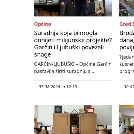
Općine
Grad 
Suradnja koja bi mogla
Brođa
donijeti milijunske projekte?
dana,
Garčin i Ljubuški povezali
povij
snage
Tjedan
GARČIN/LJUBUŠKI – Općina Garčin
susre
nastavlja širiti suradnju s...
progra
07.08.2026. u 12:30
30.07