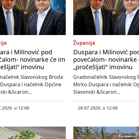
ija
Županija
ra i Milinović pod
Duspara i Milinović po
ćalom- novinarke će im
povećalom- novinarke 
ešljati“ imovinu
„pročešljati“ imovinu
načelnik Slavonskog Broda
Gradonačelnik Slavonskog 
Duspara i načelnik Općine
Mirko Duspara i načelnik O
ski &Scaron...
Slavonski &Scaron...
.2026. u 12:00
26.07.2026. u 12:00