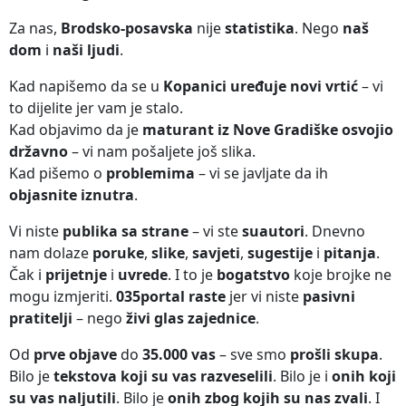
Za nas,
Brodsko-posavska
nije
statistika
. Nego
naš
dom
i
naši ljudi
.
Kad napišemo da se u
Kopanici uređuje novi vrtić
– vi
to dijelite jer vam je stalo.
Kad objavimo da je
maturant iz Nove Gradiške osvojio
državno
– vi nam pošaljete još slika.
Kad pišemo o
problemima
– vi se javljate da ih
objasnite iznutra
.
Vi niste
publika sa strane
– vi ste
suautori
. Dnevno
nam dolaze
poruke
,
slike
,
savjeti
,
sugestije
i
pitanja
.
Čak i
prijetnje
i
uvrede
. I to je
bogatstvo
koje brojke ne
mogu izmjeriti.
035portal raste
jer vi niste
pasivni
pratitelji
– nego
živi glas zajednice
.
Od
prve objave
do
35.000 vas
– sve smo
prošli skupa
.
Bilo je
tekstova koji su vas razveselili
. Bilo je i
onih koji
su vas naljutili
. Bilo je
onih zbog kojih su nas zvali
. I