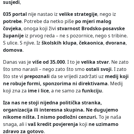
susjedi
,
035 portal
nije nastao iz
velike strategije
, nego iz
potrebe
. Potrebe da netko piše
po mjeri malog
čovjeka
, onoga koji živi
stvarnost Brodsko-posavske
županije
iz prvog reda – ne s pozornice, nego s tribine.
S ulice. S njive. Iz
školskih klupa
,
čekaonica
,
dvorana
,
domova
.
Danas vas je
više od 35.000
. I to je
velika stvar
. Ne zato
što smo narasli – nego zato što smo
ostali svoji
. I zato
što ste vi
prepoznali
da se vrijedi zadržati uz
medij koji
ne robuje formi, sponzorima ni direktivama
. Medij
koji zna za
ime i lice
, a ne samo za
funkciju
.
Iza nas ne stoji nijedna politička stranka,
organizacija ili interesna skupina.
Ne dugujemo
nikome ništa. I nismo podložni cenzuri.
To je naša
snaga, ali i
vaš kredit povjerenja
koji
ne uzimamo
zdravo za gotovo
.