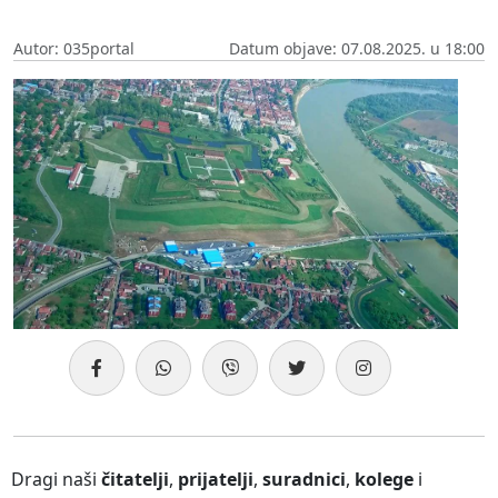
Autor: 035portal
Datum objave: 07.08.2025. u 18:00
Dragi naši
čitatelji
,
prijatelji
,
suradnici
,
kolege
i