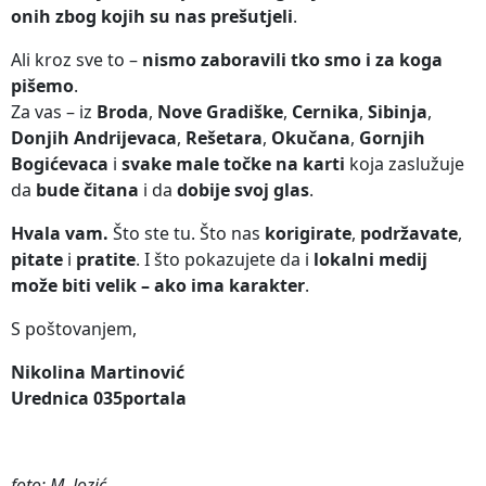
onih zbog kojih su nas prešutjeli
.
Ali kroz sve to –
nismo zaboravili tko smo i za koga
pišemo
.
Za vas – iz
Broda
,
Nove Gradiške
,
Cernika
,
Sibinja
,
Donjih Andrijevaca
,
Rešetara
,
Okučana
,
Gornjih
Bogićevaca
i
svake male točke na karti
koja zaslužuje
da
bude čitana
i da
dobije svoj glas
.
Hvala vam.
Što ste tu. Što nas
korigirate
,
podržavate
,
pitate
i
pratite
. I što pokazujete da i
lokalni medij
može biti velik – ako ima karakter
.
S poštovanjem,
Nikolina Martinović
Urednica 035portala
foto: M. Jozić