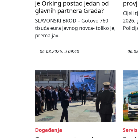
je Orking postao jedan od
provj
glavnih partnera Grada?
Cijeli
SLAVONSKI BROD – Gotovo 760
2026. 
tisuća eura javnog novca- toliko je,
Policij
prema jav...
06.08.2026. u 09:40
06.08
Događanja
Servis