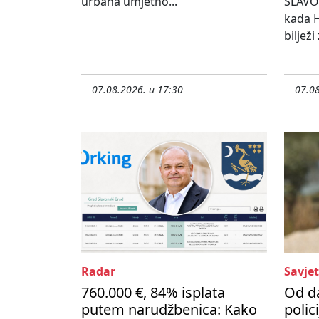
urbana umjetno...
SLAVO
kada H
bilježi
07.08.2026. u 17:30
07.08
Radar
Savjet
760.000 €, 84% isplata
Od d
putem narudžbenica: Kako
polic