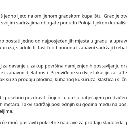
š jedno ljeto na omiljenom gradskom kupalištu, Grad je otv
da svojim sadržajima obogate ponudu Poloja tijekom kupališ
no postati jedno od najposjećenijih mjesta u gradu, a upravo
ruza, sladoledi, fast food ponuda i zabavni sadržaji trebal
aj za davanje u zakup površina namijenjenih postavljanju drv
 i zabavne djelatnosti. Predviđene su dvije lokacije za caffe 
 dok su za prodaju plodina, kuhanog kukuruza, slastica i slič
i bi posebno pozdraviti činjenicu da su natječajem predviđene
ih metara. Takvi sadržaji posljednjih su godina među najpos
eljima.
i će moći postaviti pokretne naprave za prodaju sladoleda,