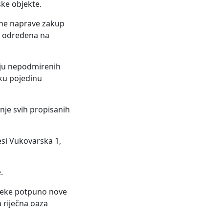
ske objekte.
etne naprave zakup
a određena na
maju nepodmirenih
ku pojedinu
nje svih propisanih
si Vukovarska 1,
.
 neke potpuno nove
a riječna oaza