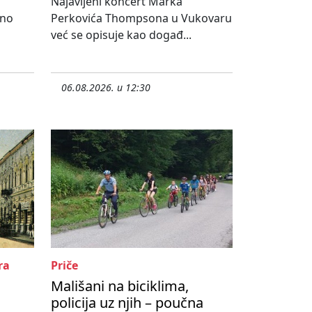
Najavljeni koncert Marka
lno
Perkovića Thompsona u Vukovaru
već se opisuje kao događ...
06.08.2026. u 12:30
ra
Priče
Mališani na biciklima,
policija uz njih – poučna