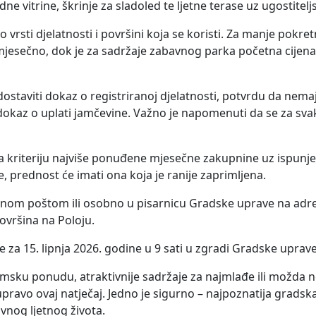
ne vitrine, škrinje za sladoled te ljetne terase uz ugostitelj
o vrsti djelatnosti i površini koja se koristi. Za manje pokr
jesečno, dok je za sadržaje zabavnog parka početna cijen
 dostaviti dokaz o registriranoj djelatnosti, potvrdu da ne
kaz o uplati jamčevine. Važno je napomenuti da se za sva
ma kriteriju najviše ponuđene mjesečne zakupnine uz ispunje
e, prednost će imati ona koja je ranije zaprimljena.
nom poštom ili osobno u pisarnicu Gradske uprave na adre
ovršina na Poloju.
 za 15. lipnja 2026. godine u 9 sati u zgradi Gradske uprave
nomsku ponudu, atraktivnije sadržaje za najmlađe ili možda
 upravo ovaj natječaj. Jedno je sigurno – najpoznatija gradsk
vnog ljetnog života.