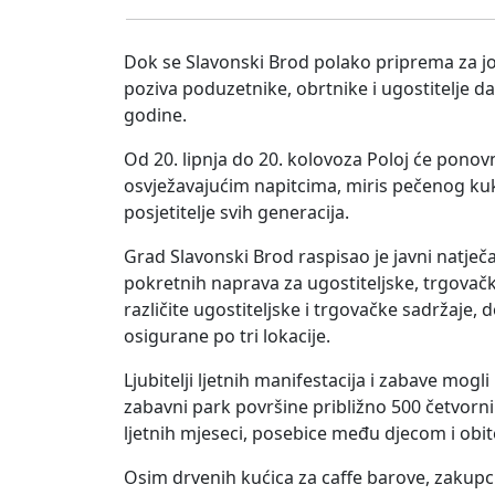
Dok se Slavonski Brod polako priprema za jo
poziva poduzetnike, obrtnike i ugostitelje 
godine.
Od 20. lipnja do 20. kolovoza Poloj će ponov
osvježavajućim napitcima, miris pečenog kuku
posjetitelje svih generacija.
Grad Slavonski Brod raspisao je javni natječ
pokretnih naprava za ugostiteljske, trgovačke
različite ugostiteljske i trgovačke sadržaje,
osigurane po tri lokacije.
Ljubitelji ljetnih manifestacija i zabave mogl
zabavni park površine približno 500 četvorn
ljetnih mjeseci, posebice među djecom i obit
Osim drvenih kućica za caffe barove, zakupc