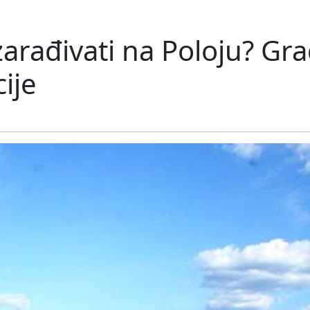
zarađivati na Poloju? Gra
cije