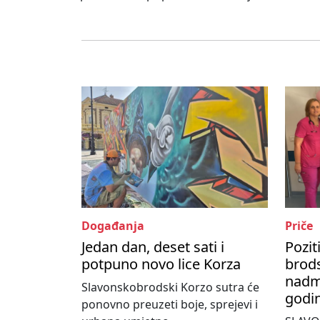
Događanja
Priče
Jedan dan, deset sati i
Pozit
potpuno novo lice Korza
brods
nadma
Slavonskobrodski Korzo sutra će
godi
ponovno preuzeti boje, sprejevi i