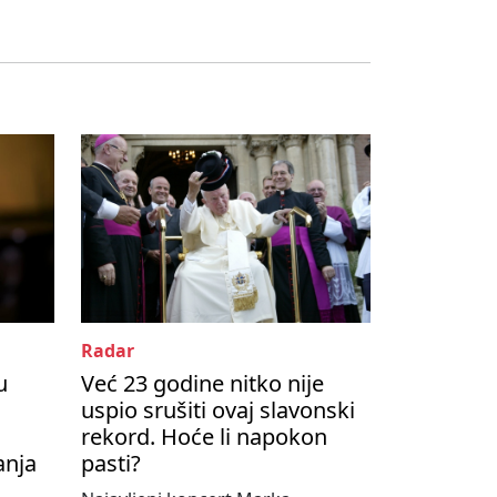
Radar
u
Već 23 godine nitko nije
uspio srušiti ovaj slavonski
rekord. Hoće li napokon
anja
pasti?