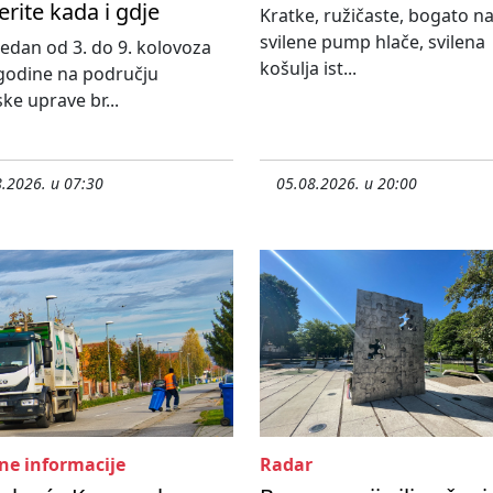
erite kada i gdje
Kratke, ružičaste, bogato n
svilene pump hlače, svilena
 tjedan od 3. do 9. kolovoza
košulja ist...
godine na području
ske uprave br...
.2026. u 07:30
05.08.2026. u 20:00
ne informacije
Radar