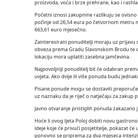
proizvoda, voća i brze prehrane, kao i rashlad
Početni iznosi zakupnine razlikuju se ovisno 
počinje od 26,54 eura po četvornom metru m
663,61 euro mjesečno.
Zainteresirani ponuditelji moraju uz prijavu
obveza prema Gradu Slavonskom Brodu te do
lokaciju mora uplatiti zasebna jamčevina.
Najpovoljniji ponuditelj bit će odabran pre
uvjeta. Ako dvije ili više ponuda budu jednak
Pisane ponude mogu se dostaviti preporuče
uz naznaku da je riječ o natječaju za zakup p
Javno otvaranje pristiglih ponuda zakazano je
Hoće li ovog ljeta Poloj dobiti novu gastro
ideje koje će privući posjetitelje, pokazat će
ponovno se priprema za dva mjeseca intenzi