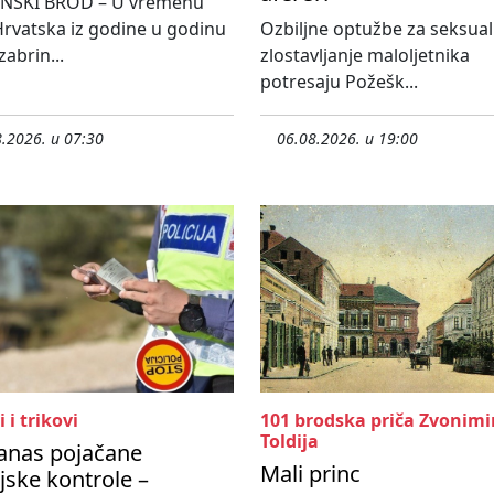
NSKI BROD – U vremenu
rvatska iz godine u godinu
Ozbiljne optužbe za seksua
 zabrin...
zlostavljanje maloljetnika
potresaju Požešk...
.2026. u 07:30
06.08.2026. u 19:00
i i trikovi
101 brodska priča Zvonimi
Toldija
anas pojačane
Mali princ
ijske kontrole –