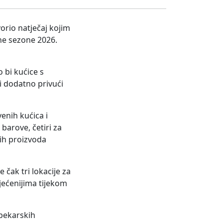
orio natječaj kojim
ne sezone 2026.
 bi kućice s
i dodatno privući
enih kućica i
barove, četiri za
nih proizvoda
 čak tri lokacije za
jećenijima tijekom
 pekarskih