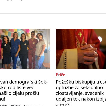
Priče
ivan demografski šok-
Požešku biskupiju tres
ko rodilište već
optužbe za seksualno
šilo cijelu prošlu
zlostavljanje, svećenik
nu!
udaljen tek nakon izbij
afere?!