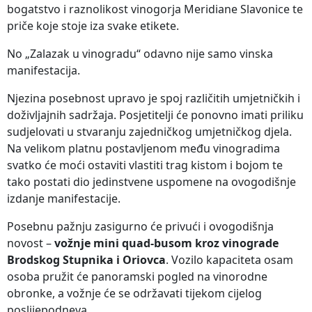
bogatstvo i raznolikost vinogorja Meridiane Slavonice te
priče koje stoje iza svake etikete.
No „Zalazak u vinogradu“ odavno nije samo vinska
manifestacija.
Njezina posebnost upravo je spoj različitih umjetničkih i
doživljajnih sadržaja. Posjetitelji će ponovno imati priliku
sudjelovati u stvaranju zajedničkog umjetničkog djela.
Na velikom platnu postavljenom među vinogradima
svatko će moći ostaviti vlastiti trag kistom i bojom te
tako postati dio jedinstvene uspomene na ovogodišnje
izdanje manifestacije.
Posebnu pažnju zasigurno će privući i ovogodišnja
novost –
vožnje mini quad-busom kroz vinograde
Brodskog Stupnika i Oriovca
. Vozilo kapaciteta osam
osoba pružit će panoramski pogled na vinorodne
obronke, a vožnje će se održavati tijekom cijelog
poslijepodneva.