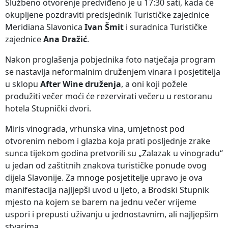
Službeno otvorenje predviđeno je u 17:30 sati, kada će
okupljene pozdraviti predsjednik Turističke zajednice
Meridiana Slavonica
Ivan Šmit
i suradnica Turističke
zajednice
Ana Dražić
.
Nakon proglašenja pobjednika foto natječaja program
se nastavlja neformalnim druženjem vinara i posjetitelja
u sklopu
After Wine druženja
, a oni koji požele
produžiti večer moći će rezervirati večeru u restoranu
hotela Stupnički dvori.
Miris vinograda, vrhunska vina, umjetnost pod
otvorenim nebom i glazba koja prati posljednje zrake
sunca tijekom godina pretvorili su „Zalazak u vinogradu“
u jedan od zaštitnih znakova turističke ponude ovog
dijela Slavonije. Za mnoge posjetitelje upravo je ova
manifestacija najljepši uvod u ljeto, a Brodski Stupnik
mjesto na kojem se barem na jednu večer vrijeme
uspori i prepusti uživanju u jednostavnim, ali najljepšim
stvarima.