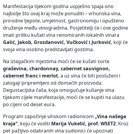
Manifestacija tijekom godina uspješno spaja ono
najbolje što ovaj kraj može ponuditi – vrhunska vina,
prirodne ljepote, umjetnost, gastronomiju i opušteno
druženje među vinogradima. Posjetitelji će i ove godine
imati priliku kušati vina renomiranih lokalnih vinara
Galić, Jakob, Grozdanović, Vučković i Jurković
, koji će
svoja vina osobno predstavljati gostima.
Na izlagačkim mjestima moći će se kušati sorte
graševina, chardonnay, cabernet sauvignon,
cabernet franc i merlot
, a uz vina će biti posluženi i
zalogaji pripremljeni od domaćih proizvoda.
Degustacijska čaša, koja omogućuje kušanje vina
tijekom cijele manifestacije, moći će se kupiti na ulazu
po cijeni od deset eura.
Program započinje vinskom radionicom
„Vina našega
kraja“
, koju će voditi
Marija Vukelić, prof. WSET2
. Kroz
pet pažljivo odabranih vina sudionici će upoznati