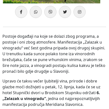
Postoje događaji na koje se dolazi zbog programa, a
postoje i oni zbog atmosfere. Manifestacija „Zalazak u
vinogradu“ već šest godina pripada ovoj drugoj skupini.
U trenutku kada sunce polako tone iza vinorodnih
brežuljaka, čaše se pune vrhunskim vinima, zrakom se
šire note jazza, a vinogradi postaju kulisa kakvu je teško
pronaći bilo gdje drugdje u Slavoniji.
Upravo će takvu večer ljubitelji vina, prirode i dobre
glazbe moći doživjeti u petak, 12. lipnja, kada će se uz
hotel Stupnički dvori u Brodskom Stupniku održati
6.
„Zalazak u vinogradu“
, jedna od najprepoznatljivijih
manifestacija područja Meridiana Slavonica.