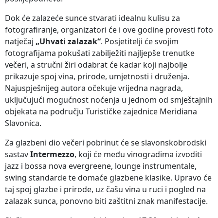
Dok će zalazeće sunce stvarati idealnu kulisu za
fotografiranje, organizatori će i ove godine provesti foto
natječaj
„Uhvati zalazak“
. Posjetitelji će svojim
fotografijama pokušati zabilježiti najljepše trenutke
večeri, a stručni žiri odabrat će kadar koji najbolje
prikazuje spoj vina, prirode, umjetnosti i druženja.
Najuspješnijeg autora očekuje vrijedna nagrada,
uključujući mogućnost noćenja u jednom od smještajnih
objekata na području Turističke zajednice Meridiana
Slavonica.
Za glazbeni dio večeri pobrinut će se slavonskobrodski
sastav
Intermezzo
, koji će među vinogradima izvoditi
jazz i bossa nova evergreene, lounge instrumentale,
swing standarde te domaće glazbene klasike. Upravo će
taj spoj glazbe i prirode, uz čašu vina u ruci i pogled na
zalazak sunca, ponovno biti zaštitni znak manifestacije.