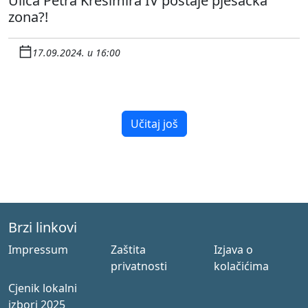
Ulica Petra Krešimira IV postaje pješačka
zona?!
17.09.2024. u 16:00
Učitaj još
Brzi linkovi
Impressum
Zaštita
Izjava o
privatnosti
kolačićima
Cjenik lokalni
izbori 2025