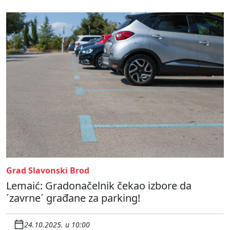
Grad Slavonski Brod
Lemaić: Gradonačelnik čekao izbore da
´zavrne´ građane za parking!
24.10.2025. u 10:00