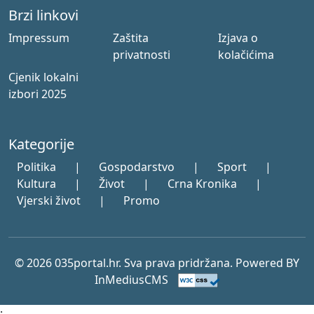
Brzi linkovi
Impressum
Zaštita
Izjava o
privatnosti
kolačićima
Cjenik lokalni
izbori 2025
Kategorije
Politika
|
Gospodarstvo
|
Sport
|
Kultura
|
Život
|
Crna Kronika
|
Vjerski život
|
Promo
© 2026 035portal.hr. Sva prava pridržana. Powered BY
InMediusCMS
;